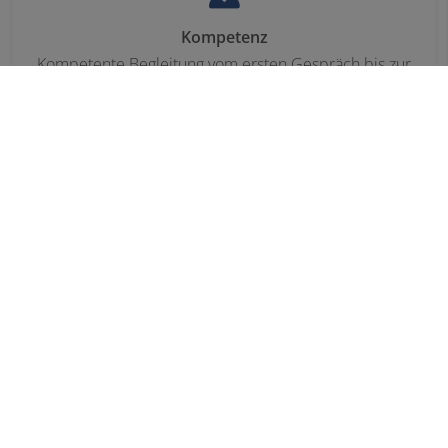
Kompetenz
Kompetente Begleitung vom ersten Gespräch bis zur
fertigen Umsetzung
Detaillierte Planung
Eine technische fundierte und detaillierte Planung
Transparenz